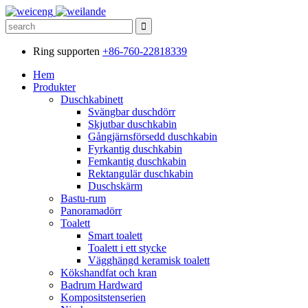
Ring supporten
+86-760-22818339
Hem
Produkter
Duschkabinett
Svängbar duschdörr
Skjutbar duschkabin
Gångjärnsförsedd duschkabin
Fyrkantig duschkabin
Femkantig duschkabin
Rektangulär duschkabin
Duschskärm
Bastu-rum
Panoramadörr
Toalett
Smart toalett
Toalett i ett stycke
Vägghängd keramisk toalett
Kökshandfat och kran
Badrum Hardward
Kompositstenserien