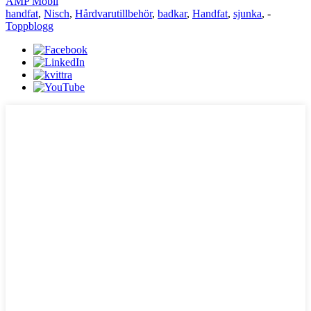
AMP Mobil
handfat
,
Nisch
,
Hårdvarutillbehör
,
badkar
,
Handfat
,
sjunka
, -
Toppblogg