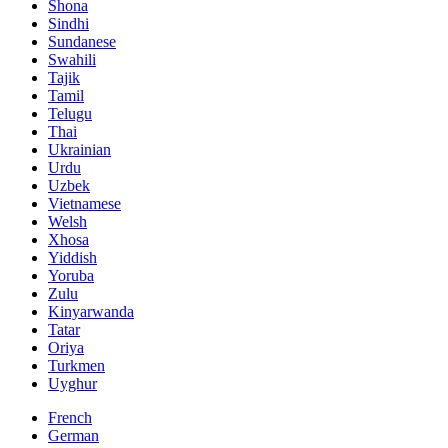
Shona
Sindhi
Sundanese
Swahili
Tajik
Tamil
Telugu
Thai
Ukrainian
Urdu
Uzbek
Vietnamese
Welsh
Xhosa
Yiddish
Yoruba
Zulu
Kinyarwanda
Tatar
Oriya
Turkmen
Uyghur
French
German