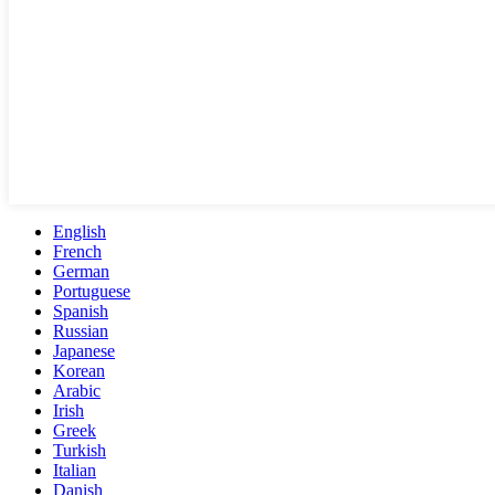
English
French
German
Portuguese
Spanish
Russian
Japanese
Korean
Arabic
Irish
Greek
Turkish
Italian
Danish