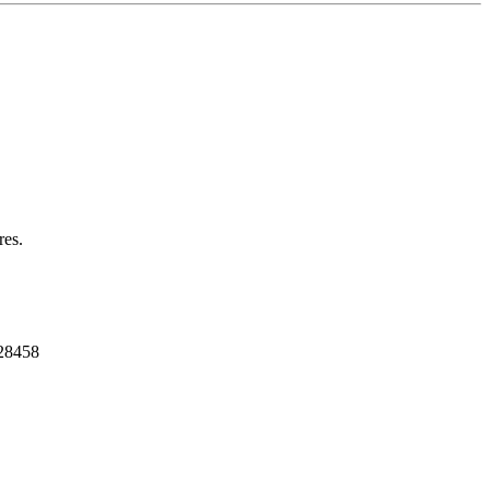
res.
528458