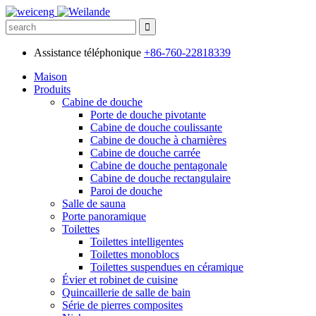
Assistance téléphonique
+86-760-22818339
Maison
Produits
Cabine de douche
Porte de douche pivotante
Cabine de douche coulissante
Cabine de douche à charnières
Cabine de douche carrée
Cabine de douche pentagonale
Cabine de douche rectangulaire
Paroi de douche
Salle de sauna
Porte panoramique
Toilettes
Toilettes intelligentes
Toilettes monoblocs
Toilettes suspendues en céramique
Évier et robinet de cuisine
Quincaillerie de salle de bain
Série de pierres composites