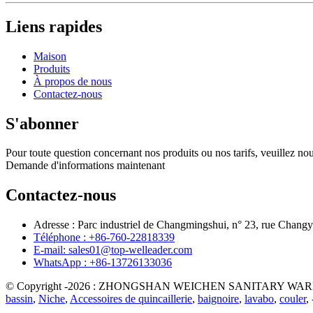
Liens rapides
Maison
Produits
À propos de nous
Contactez-nous
S'abonner
Pour toute question concernant nos produits ou nos tarifs, veuillez nou
Demande d'informations maintenant
Contactez-nous
Adresse : Parc industriel de Changmingshui, n° 23, rue Chang
Téléphone : +86-760-22818339
E-mail: sales01@top-welleader.com
WhatsApp : +86-13726133036
© Copyright -2026 : ZHONGSHAN WEICHEN SANITARY WARE CO.
bassin
,
Niche
,
Accessoires de quincaillerie
,
baignoire
,
lavabo
,
couler
, 