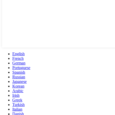
English
French
German
Portuguese
Spanish
Russian
Japanese
Korean
Arabic
Irish
Greek
Turkish
Italian
Danish