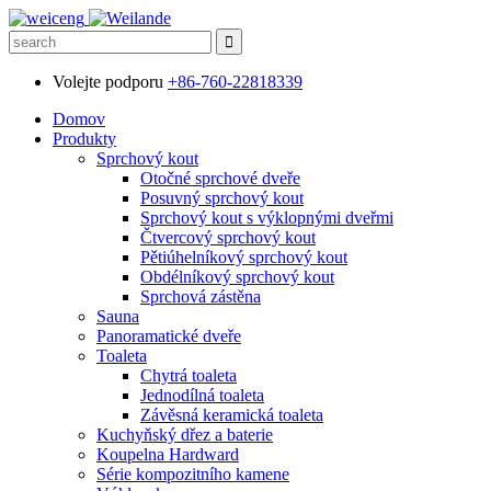
Volejte podporu
+86-760-22818339
Domov
Produkty
Sprchový kout
Otočné sprchové dveře
Posuvný sprchový kout
Sprchový kout s výklopnými dveřmi
Čtvercový sprchový kout
Pětiúhelníkový sprchový kout
Obdélníkový sprchový kout
Sprchová zástěna
Sauna
Panoramatické dveře
Toaleta
Chytrá toaleta
Jednodílná toaleta
Závěsná keramická toaleta
Kuchyňský dřez a baterie
Koupelna Hardward
Série kompozitního kamene