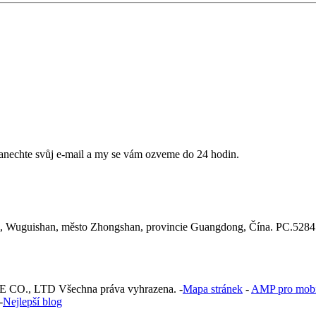
anechte svůj e-mail a my se vám ozveme do 24 hodin.
yi, Wuguishan, město Zhongshan, provincie Guangdong, Čína. PC.528
., LTD Všechna práva vyhrazena. -
Mapa stránek
-
AMP pro mobil
-
Nejlepší blog