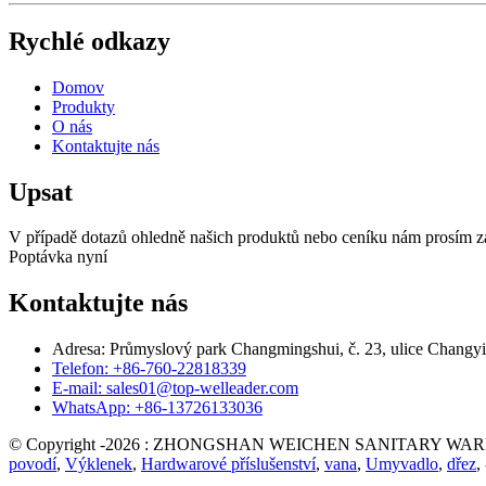
Rychlé odkazy
Domov
Produkty
O nás
Kontaktujte nás
Upsat
V případě dotazů ohledně našich produktů nebo ceníku nám prosím z
Poptávka nyní
Kontaktujte nás
Adresa: Průmyslový park Changmingshui, č. 23, ulice Chang
Telefon: +86-760-22818339
E-mail: sales01@top-welleader.com
WhatsApp: +86-13726133036
© Copyright -2026 : ZHONGSHAN WEICHEN SANITARY WARE CO
povodí
,
Výklenek
,
Hardwarové příslušenství
,
vana
,
Umyvadlo
,
dřez
, 