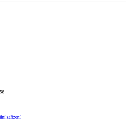
458
ní zařízení